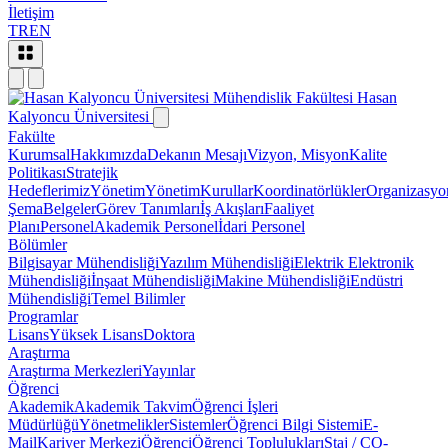
İletişim
TR
EN
Mühendislik Fakültesi
Hasan
Kalyoncu Üniversitesi
Fakülte
Kurumsal
Hakkımızda
Dekanın Mesajı
Vizyon, Misyon
Kalite
Politikası
Stratejik
Hedeflerimiz
Yönetim
Yönetim
Kurullar
Koordinatörlükler
Organizasyo
Şema
Belgeler
Görev Tanımları
İş Akışları
Faaliyet
Planı
Personel
Akademik Personel
İdari Personel
Bölümler
Bilgisayar Mühendisliği
Yazılım Mühendisliği
Elektrik Elektronik
Mühendisliği
İnşaat Mühendisliği
Makine Mühendisliği
Endüstri
Mühendisliği
Temel Bilimler
Programlar
Lisans
Yüksek Lisans
Doktora
Araştırma
Araştırma Merkezleri
Yayınlar
Öğrenci
Akademik
Akademik Takvim
Öğrenci İşleri
Müdürlüğü
Yönetmelikler
Sistemler
Öğrenci Bilgi Sistemi
E-
Mail
Kariyer Merkezi
Öğrenci
Öğrenci Toplulukları
Staj / CO-