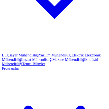
Bilgisayar Mühendisliği
Yazılım Mühendisliği
Elektrik Elektronik
Mühendisliği
İnşaat Mühendisliği
Makine Mühendisliği
Endüstri
Mühendisliği
Temel Bilimler
Programlar