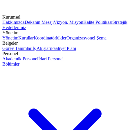
Kurumsal
Hakkımızda
Dekanın Mesajı
Vizyon, Misyon
Kalite Politikası
Stratejik
Hedeflerimiz
Yönetim
Yönetim
Kurullar
Koordinatörlükler
Organizasyonel Şema
Belgeler
Görev Tanımları
İş Akışları
Faaliyet Planı
Personel
Akademik Personel
İdari Personel
Bölümler