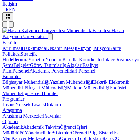
İletişim
TR
EN
Mühendislik Fakültesi
Hasan
Kalyoncu Üniversitesi
Fakülte
Kurumsal
Hakkımızda
Dekanın Mesajı
Vizyon, Misyon
Kalite
Politikası
Stratejik
Hedeflerimiz
Yönetim
Yönetim
Kurullar
Koordinatörlükler
Organizasyo
Şema
Belgeler
Görev Tanımları
İş Akışları
Faaliyet
Planı
Personel
Akademik Personel
İdari Personel
Bölümler
Bilgisayar Mühendisliği
Yazılım Mühendisliği
Elektrik Elektronik
Mühendisliği
İnşaat Mühendisliği
Makine Mühendisliği
Endüstri
Mühendisliği
Temel Bilimler
Programlar
Lisans
Yüksek Lisans
Doktora
Araştırma
Araştırma Merkezleri
Yayınlar
Öğrenci
Akademik
Akademik Takvim
Öğrenci İşleri
Müdürlüğü
Yönetmelikler
Sistemler
Öğrenci Bilgi Sistemi
E-
Mail
Kariyer Merkezi
Öğrenci
Öğrenci Toplulukları
Staj / CO-