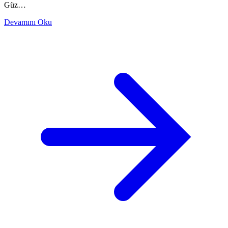
Güz…
Devamını Oku