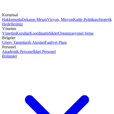
Kurumsal
Hakkımızda
Dekanın Mesajı
Vizyon, Misyon
Kalite Politikası
Stratejik
Hedeflerimiz
Yönetim
Yönetim
Kurullar
Koordinatörlükler
Organizasyonel Şema
Belgeler
Görev Tanımları
İş Akışları
Faaliyet Planı
Personel
Akademik Personel
İdari Personel
Bölümler