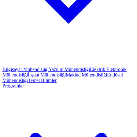
Bilgisayar Mühendisliği
Yazılım Mühendisliği
Elektrik Elektronik
Mühendisliği
İnşaat Mühendisliği
Makine Mühendisliği
Endüstri
Mühendisliği
Temel Bilimler
Programlar